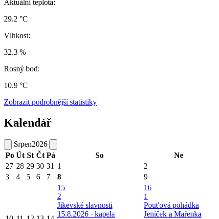
Aktuální teplota:
29.2 °C
Vlhkost:
32.3 %
Rosný bod:
10.9 °C
Zobrazit podrobnější statistiky
Kalendář
Srpen
2026
Po
Út
St
Čt
Pá
So
Ne
27
28
29
30
31
1
2
3
4
5
6
7
8
9
15
16
2
1
Jikevské slavnosti
Pouťová pohádka
15.8.2026 - kapela
Jeníček a Mařenka
10
11
12
13
14