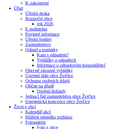
K zakoupení
Úřad
Úřední deska
Rozpočet obce
rok 2026
E-podatelna
Povinné informace
Úřední hodiny
Zastupitelstvo
Odpad a poplatky
Kam s odpadem?
Vyhlášky o odpadech
Informace o odpadovém hospodářství
Obecně závazné vyhlášky
Územní plán obce Žerčice
Ochrana osobních údajů
Občan na úřadě
Osobní doklady
Jednací řád zastupitelstva obce Žerčice
Energetická koncepce obce Žerčice
Život v obci
Kalendář akcí
Hlášení místního rozhlasu
Fotogalerie
Foto z obce