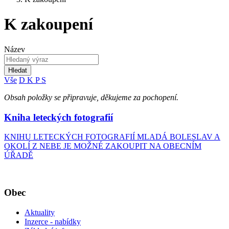
K zakoupení
Název
Hledat
Vše
D
K
P
S
Obsah položky se připravuje, děkujeme za pochopení.
Kniha leteckých fotografií
KNIHU LETECKÝCH FOTOGRAFIÍ MLADÁ BOLESLAV A
OKOLÍ Z NEBE JE MOŽNÉ ZAKOUPIT NA OBECNÍM
ÚŘADĚ
Obec
Aktuality
Inzerce - nabídky