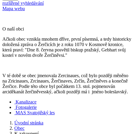
rozšířené vyhledávání
Mapa webu
O naší obci
Ačkoli obec vznikla mnohem dříve, první písemná, a tedy historicky
doložená zpráva o Žerčicích je z roku 1070 v Kosmově kronice,
která praví: "Dne 8. června posvětil biskup pražský, Gebhart svůj
kostel v novém dvoře Žerčiněvsi."
V té době se obec jmenovala Zercinaues, což bylo později měněno
na Zricinaues, Zrcinaues, Žerčinaves, Zrčín, Žerčiněves a konečně
Žerčice. Podle této obce byl počátkem 13. stol. pojmenován
arciděkanát žerčiněvesský, ačkoli později má i jméno boleslavský.
Kanalizace
Fotogalerie
MAS Svatojiřský les
Úvodní stránka
Obec
K zakoupení