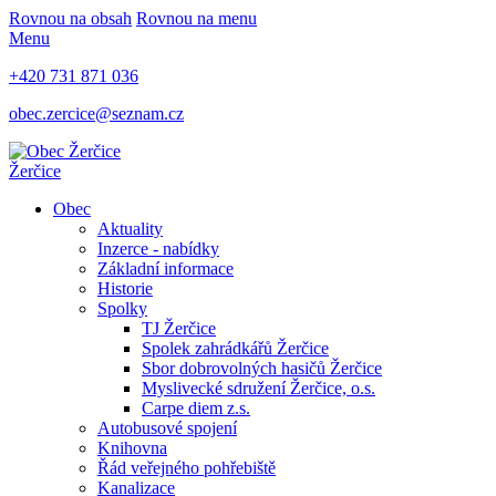
Rovnou na obsah
Rovnou na menu
Menu
+420 731 871 036
obec.zercice@seznam.cz
Žerčice
Obec
Aktuality
Inzerce - nabídky
Základní informace
Historie
Spolky
TJ Žerčice
Spolek zahrádkářů Žerčice
Sbor dobrovolných hasičů Žerčice
Myslivecké sdružení Žerčice, o.s.
Carpe diem z.s.
Autobusové spojení
Knihovna
Řád veřejného pohřebiště
Kanalizace