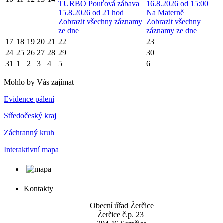
TURBO
Pouťová zábava
16.8.2026 od 15:00
15.8.2026 od 21 hod
Na Materně
Zobrazit všechny záznamy
Zobrazit všechny
ze dne
záznamy ze dne
17
18
19
20
21
22
23
24
25
26
27
28
29
30
31
1
2
3
4
5
6
Mohlo by Vás zajímat
Evidence pálení
Středočeský kraj
Záchranný kruh
Interaktivní mapa
Kontakty
Obecní úřad Žerčice
Žerčice č.p. 23