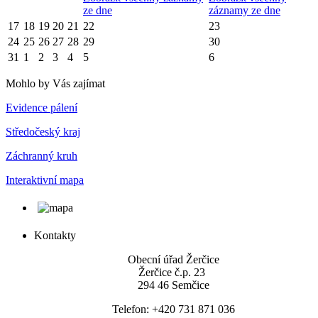
ze dne
záznamy ze dne
17
18
19
20
21
22
23
24
25
26
27
28
29
30
31
1
2
3
4
5
6
Mohlo by Vás zajímat
Evidence pálení
Středočeský kraj
Záchranný kruh
Interaktivní mapa
Kontakty
Obecní úřad Žerčice
Žerčice č.p. 23
294 46 Semčice
Telefon: +420 731 871 036