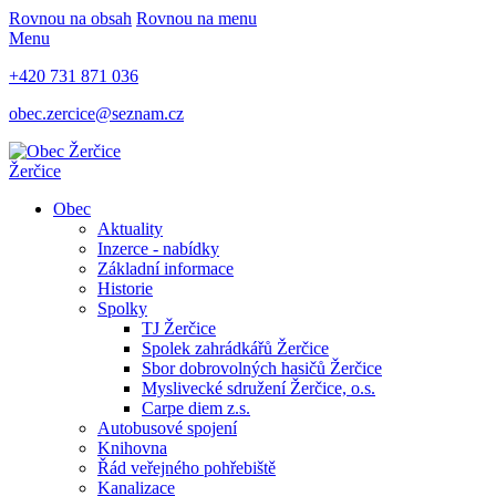
Rovnou na obsah
Rovnou na menu
Menu
+420 731 871 036
obec.zercice@seznam.cz
Žerčice
Obec
Aktuality
Inzerce - nabídky
Základní informace
Historie
Spolky
TJ Žerčice
Spolek zahrádkářů Žerčice
Sbor dobrovolných hasičů Žerčice
Myslivecké sdružení Žerčice, o.s.
Carpe diem z.s.
Autobusové spojení
Knihovna
Řád veřejného pohřebiště
Kanalizace