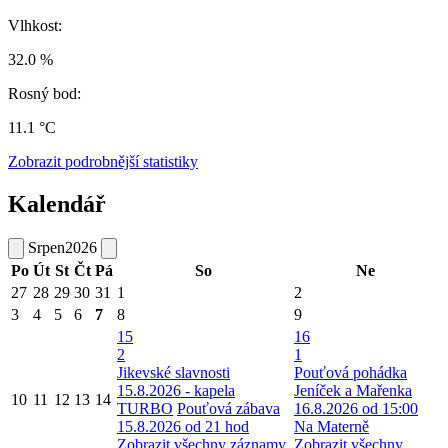
Vlhkost:
32.0 %
Rosný bod:
11.1 °C
Zobrazit podrobnější statistiky
Kalendář
Srpen
2026
Po
Út
St
Čt
Pá
So
Ne
27
28
29
30
31
1
2
3
4
5
6
7
8
9
15
16
2
1
Jikevské slavnosti
Pouťová pohádka
15.8.2026 - kapela
Jeníček a Mařenka
10
11
12
13
14
TURBO
Pouťová zábava
16.8.2026 od 15:00
15.8.2026 od 21 hod
Na Materně
Zobrazit všechny záznamy
Zobrazit všechny