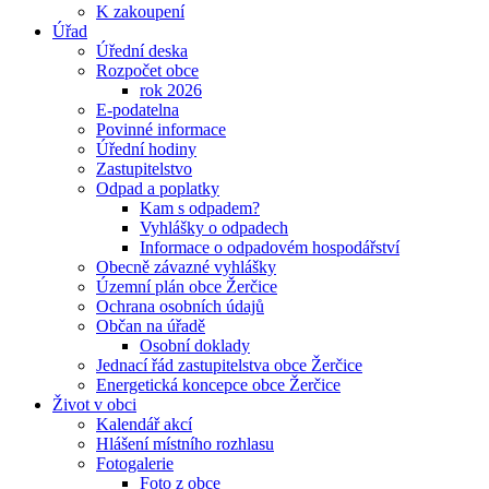
K zakoupení
Úřad
Úřední deska
Rozpočet obce
rok 2026
E-podatelna
Povinné informace
Úřední hodiny
Zastupitelstvo
Odpad a poplatky
Kam s odpadem?
Vyhlášky o odpadech
Informace o odpadovém hospodářství
Obecně závazné vyhlášky
Územní plán obce Žerčice
Ochrana osobních údajů
Občan na úřadě
Osobní doklady
Jednací řád zastupitelstva obce Žerčice
Energetická koncepce obce Žerčice
Život v obci
Kalendář akcí
Hlášení místního rozhlasu
Fotogalerie
Foto z obce