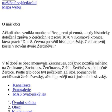
rozšířené vyhledávání
Mapa webu
O naší obci
Ačkoli obec vznikla mnohem dříve, první písemná, a tedy historicky
doložená zpráva o Žerčicích je z roku 1070 v Kosmově kronice,
která praví: "Dne 8. června posvětil biskup pražský, Gebhart svůj
kostel v novém dvoře Žerčiněvsi."
V té době se obec jmenovala Zercinaues, což bylo později měněno
na Zricinaues, Zrcinaues, Žerčinaves, Zrčín, Žerčiněves a konečně
Žerčice. Podle této obce byl počátkem 13. stol. pojmenován
arciděkanát žerčiněvesský, ačkoli později má i jméno boleslavský.
Kanalizace
Fotogalerie
MAS Svatojiřský les
Úvodní stránka
Obec
K zakoupení