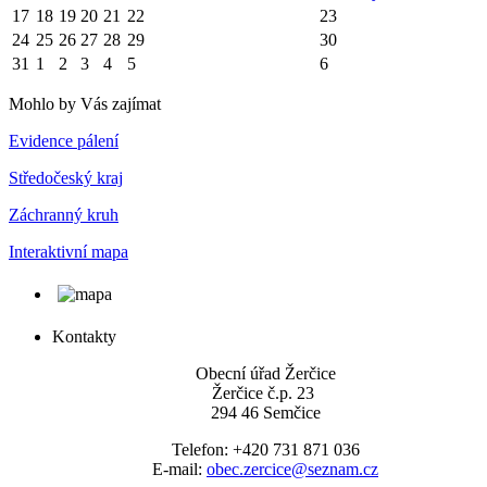
17
18
19
20
21
22
23
24
25
26
27
28
29
30
31
1
2
3
4
5
6
Mohlo by Vás zajímat
Evidence pálení
Středočeský kraj
Záchranný kruh
Interaktivní mapa
Kontakty
Obecní úřad Žerčice
Žerčice č.p. 23
294 46 Semčice
Telefon: +420 731 871 036
E-mail:
obec.zercice@seznam.cz