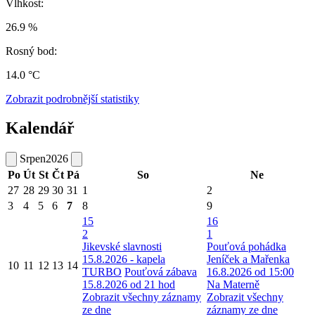
Vlhkost:
26.9 %
Rosný bod:
14.0 °C
Zobrazit podrobnější statistiky
Kalendář
Srpen
2026
Po
Út
St
Čt
Pá
So
Ne
27
28
29
30
31
1
2
3
4
5
6
7
8
9
15
16
2
1
Jikevské slavnosti
Pouťová pohádka
15.8.2026 - kapela
Jeníček a Mařenka
10
11
12
13
14
TURBO
Pouťová zábava
16.8.2026 od 15:00
15.8.2026 od 21 hod
Na Materně
Zobrazit všechny záznamy
Zobrazit všechny
ze dne
záznamy ze dne