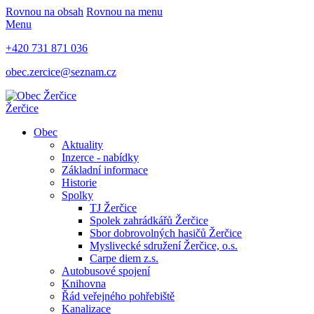
Rovnou na obsah
Rovnou na menu
Menu
+420 731 871 036
obec.zercice@seznam.cz
Žerčice
Obec
Aktuality
Inzerce - nabídky
Základní informace
Historie
Spolky
TJ Žerčice
Spolek zahrádkářů Žerčice
Sbor dobrovolných hasičů Žerčice
Myslivecké sdružení Žerčice, o.s.
Carpe diem z.s.
Autobusové spojení
Knihovna
Řád veřejného pohřebiště
Kanalizace