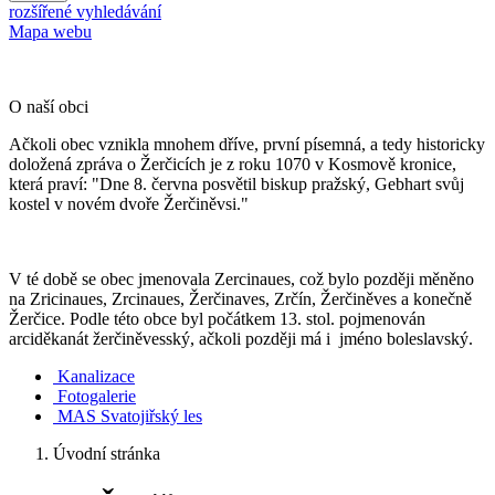
rozšířené vyhledávání
Mapa webu
O naší obci
Ačkoli obec vznikla mnohem dříve, první písemná, a tedy historicky
doložená zpráva o Žerčicích je z roku 1070 v Kosmově kronice,
která praví: "Dne 8. června posvětil biskup pražský, Gebhart svůj
kostel v novém dvoře Žerčiněvsi."
V té době se obec jmenovala Zercinaues, což bylo později měněno
na Zricinaues, Zrcinaues, Žerčinaves, Zrčín, Žerčiněves a konečně
Žerčice. Podle této obce byl počátkem 13. stol. pojmenován
arciděkanát žerčiněvesský, ačkoli později má i jméno boleslavský.
Kanalizace
Fotogalerie
MAS Svatojiřský les
Úvodní stránka