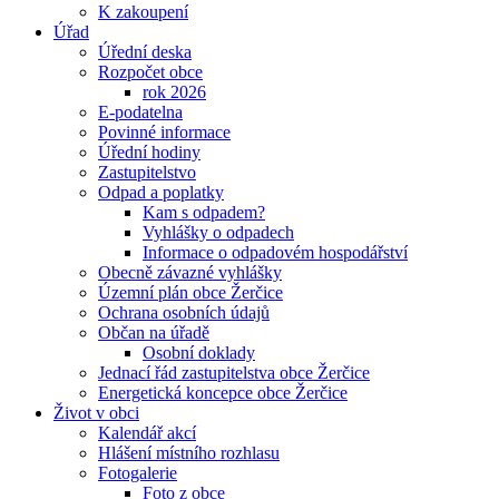
K zakoupení
Úřad
Úřední deska
Rozpočet obce
rok 2026
E-podatelna
Povinné informace
Úřední hodiny
Zastupitelstvo
Odpad a poplatky
Kam s odpadem?
Vyhlášky o odpadech
Informace o odpadovém hospodářství
Obecně závazné vyhlášky
Územní plán obce Žerčice
Ochrana osobních údajů
Občan na úřadě
Osobní doklady
Jednací řád zastupitelstva obce Žerčice
Energetická koncepce obce Žerčice
Život v obci
Kalendář akcí
Hlášení místního rozhlasu
Fotogalerie
Foto z obce