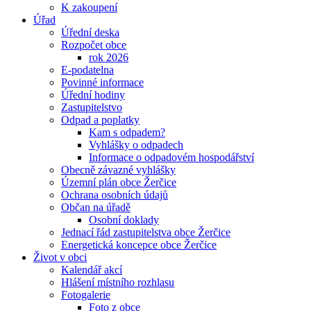
K zakoupení
Úřad
Úřední deska
Rozpočet obce
rok 2026
E-podatelna
Povinné informace
Úřední hodiny
Zastupitelstvo
Odpad a poplatky
Kam s odpadem?
Vyhlášky o odpadech
Informace o odpadovém hospodářství
Obecně závazné vyhlášky
Územní plán obce Žerčice
Ochrana osobních údajů
Občan na úřadě
Osobní doklady
Jednací řád zastupitelstva obce Žerčice
Energetická koncepce obce Žerčice
Život v obci
Kalendář akcí
Hlášení místního rozhlasu
Fotogalerie
Foto z obce