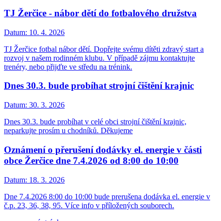
TJ Žerčice - nábor dětí do fotbalového družstva
Datum:
10. 4. 2026
TJ Žerčice fotbal nábor dětí. Dopřejte svému dítěti zdravý start a
rozvoj v našem rodinném klubu. V případě zájmu kontaktujte
trenéry, nebo přijďte ve středu na trénink.
Dnes 30.3. bude probíhat strojní čištění krajnic
Datum:
30. 3. 2026
Dnes 30.3. bude probíhat v celé obci strojní čištění krajnic,
neparkujte prosím u chodníků. Děkujeme
Oznámení o přerušení dodávky el. energie v části
obce Žerčice dne 7.4.2026 od 8:00 do 10:00
Datum:
18. 3. 2026
Dne 7.4.2026 8:00 do 10:00 bude prerušena dodávka el. energie v
č.p. 23, 36, 38, 95. Více info v příložených souborech.