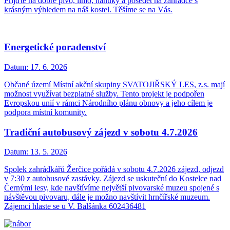
Přijďte na dobré pivo, limo, nanuky a posedět na zahrádce s
krásným výhledem na náš kostel. Těšíme se na Vás.
Energetické poradenství
Datum:
17. 6. 2026
Občané území Místní akční skupiny SVATOJIŘSKÝ LES, z.s. mají
možnost využívat bezplatné služby. Tento projekt je podpořen
Evropskou unií v rámci Národního plánu obnovy a jeho cílem je
podpora místní komunity.
Tradiční autobusový zájezd v sobotu 4.7.2026
Datum:
13. 5. 2026
Spolek zahrádkářů Žerčice pořádá v sobotu 4.7.2026 zájezd, odjezd
v 7:30 z autobusové zastávky. Zájezd se uskuteční do Kostelce nad
Černými lesy, kde navštívíme největší pivovarské muzeu spojené s
návštěvou pivovaru, dále je možno navštívit hrnčířské muzeum.
Zájemci hlaste se u V. Balšánka 602436481