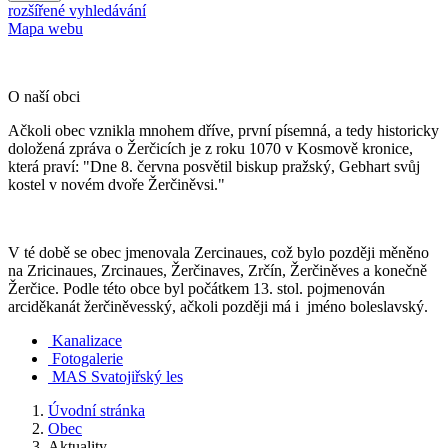
rozšířené vyhledávání
Mapa webu
O naší obci
Ačkoli obec vznikla mnohem dříve, první písemná, a tedy historicky
doložená zpráva o Žerčicích je z roku 1070 v Kosmově kronice,
která praví: "Dne 8. června posvětil biskup pražský, Gebhart svůj
kostel v novém dvoře Žerčiněvsi."
V té době se obec jmenovala Zercinaues, což bylo později měněno
na Zricinaues, Zrcinaues, Žerčinaves, Zrčín, Žerčiněves a konečně
Žerčice. Podle této obce byl počátkem 13. stol. pojmenován
arciděkanát žerčiněvesský, ačkoli později má i jméno boleslavský.
Kanalizace
Fotogalerie
MAS Svatojiřský les
Úvodní stránka
Obec
Aktuality