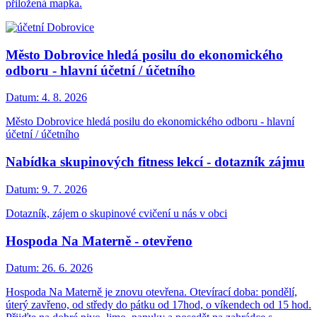
přiložená mapka.
Město Dobrovice hledá posilu do ekonomického
odboru - hlavní účetní / účetního
Datum:
4. 8. 2026
Město Dobrovice hledá posilu do ekonomického odboru - hlavní
účetní / účetního
Nabídka skupinových fitness lekcí - dotazník zájmu
Datum:
9. 7. 2026
Dotazník, zájem o skupinové cvičení u nás v obci
Hospoda Na Materně - otevřeno
Datum:
26. 6. 2026
Hospoda Na Materně je znovu otevřena. Otevírací doba: pondělí,
úterý zavřeno, od středy do pátku od 17hod, o víkendech od 15 hod.