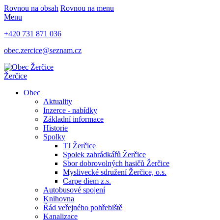
Rovnou na obsah
Rovnou na menu
Menu
+420 731 871 036
obec.zercice@seznam.cz
Žerčice
Obec
Aktuality
Inzerce - nabídky
Základní informace
Historie
Spolky
TJ Žerčice
Spolek zahrádkářů Žerčice
Sbor dobrovolných hasičů Žerčice
Myslivecké sdružení Žerčice, o.s.
Carpe diem z.s.
Autobusové spojení
Knihovna
Řád veřejného pohřebiště
Kanalizace