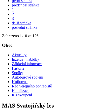
první stránka
předchozí stránka
1
2
3
další stránka
poslední stránka
Zobrazeno
1
-
10
ze 126
Obec
Aktuality
Inzerce - nabídky
Základní informace
Historie
Spolky
Autobusové spojení
Knihovna
Řád veřejného pohřebiště
Kanalizace
K zakoupení
MAS Svatojiřský les