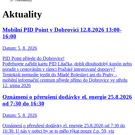
Aktuality
Mobilní PID Point v Dobrovici 12.8.2026 13:00-
16:00
Datum:
5. 8. 2026
PID Point přijede do Dobrovice!
Potřebujete zařídit kartu PID Lítačka, dobít dlouhodobý kupón nebo
poradit s cestováním v rámci Pražské integrované dopravy?
Tentokrát nemusíte jezdit do Mladé Boleslavi ani do Prahy –
mobilní informační centrum přijede přímo do Dobrovice ve středu
12. srpna 2026
Oznámení o přerušení dodávky el. energie 25.8.2026
od 7:30 do 16:30
Datum:
5. 8. 2026
Oznámení o přerušení dodávky el. energie 25.8.2026 od 7:30 do
16:30. U nás v oobci by se to mělo týkat pouze č.p. 59, viz