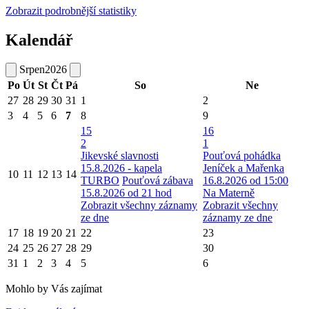
Zobrazit podrobnější statistiky
Kalendář
Srpen
2026
Po
Út
St
Čt
Pá
So
Ne
27
28
29
30
31
1
2
3
4
5
6
7
8
9
15
16
2
1
Jikevské slavnosti
Pouťová pohádka
15.8.2026 - kapela
Jeníček a Mařenka
10
11
12
13
14
TURBO
Pouťová zábava
16.8.2026 od 15:00
15.8.2026 od 21 hod
Na Materně
Zobrazit všechny záznamy
Zobrazit všechny
ze dne
záznamy ze dne
17
18
19
20
21
22
23
24
25
26
27
28
29
30
31
1
2
3
4
5
6
Mohlo by Vás zajímat