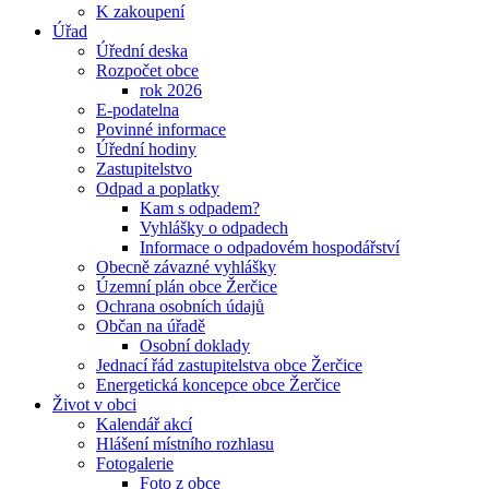
K zakoupení
Úřad
Úřední deska
Rozpočet obce
rok 2026
E-podatelna
Povinné informace
Úřední hodiny
Zastupitelstvo
Odpad a poplatky
Kam s odpadem?
Vyhlášky o odpadech
Informace o odpadovém hospodářství
Obecně závazné vyhlášky
Územní plán obce Žerčice
Ochrana osobních údajů
Občan na úřadě
Osobní doklady
Jednací řád zastupitelstva obce Žerčice
Energetická koncepce obce Žerčice
Život v obci
Kalendář akcí
Hlášení místního rozhlasu
Fotogalerie
Foto z obce