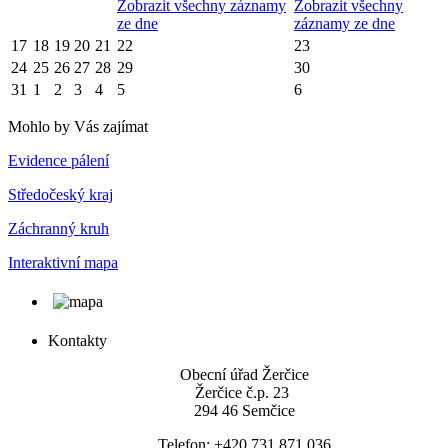
Zobrazit všechny záznamy
Zobrazit všechny
ze dne
záznamy ze dne
17
18
19
20
21
22
23
24
25
26
27
28
29
30
31
1
2
3
4
5
6
Mohlo by Vás zajímat
Evidence pálení
Středočeský kraj
Záchranný kruh
Interaktivní mapa
Kontakty
Obecní úřad Žerčice
Žerčice č.p. 23
294 46 Semčice
Telefon: +420 731 871 036