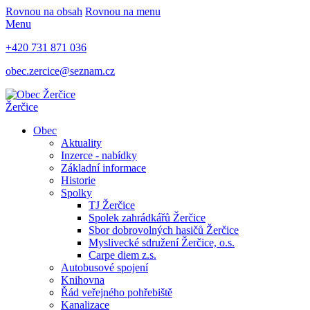
Rovnou na obsah
Rovnou na menu
Menu
+420 731 871 036
obec.zercice@seznam.cz
Žerčice
Obec
Aktuality
Inzerce - nabídky
Základní informace
Historie
Spolky
TJ Žerčice
Spolek zahrádkářů Žerčice
Sbor dobrovolných hasičů Žerčice
Myslivecké sdružení Žerčice, o.s.
Carpe diem z.s.
Autobusové spojení
Knihovna
Řád veřejného pohřebiště
Kanalizace