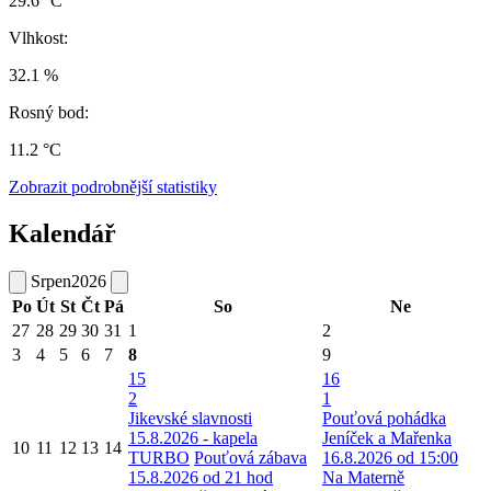
29.6 °C
Vlhkost:
32.1 %
Rosný bod:
11.2 °C
Zobrazit podrobnější statistiky
Kalendář
Srpen
2026
Po
Út
St
Čt
Pá
So
Ne
27
28
29
30
31
1
2
3
4
5
6
7
8
9
15
16
2
1
Jikevské slavnosti
Pouťová pohádka
15.8.2026 - kapela
Jeníček a Mařenka
10
11
12
13
14
TURBO
Pouťová zábava
16.8.2026 od 15:00
15.8.2026 od 21 hod
Na Materně