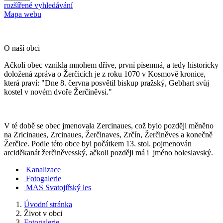
rozšířené vyhledávání
Mapa webu
O naší obci
Ačkoli obec vznikla mnohem dříve, první písemná, a tedy historicky
doložená zpráva o Žerčicích je z roku 1070 v Kosmově kronice,
která praví: "Dne 8. června posvětil biskup pražský, Gebhart svůj
kostel v novém dvoře Žerčiněvsi."
V té době se obec jmenovala Zercinaues, což bylo později měněno
na Zricinaues, Zrcinaues, Žerčinaves, Zrčín, Žerčiněves a konečně
Žerčice. Podle této obce byl počátkem 13. stol. pojmenován
arciděkanát žerčiněvesský, ačkoli později má i jméno boleslavský.
Kanalizace
Fotogalerie
MAS Svatojiřský les
Úvodní stránka
Život v obci
Fotogalerie