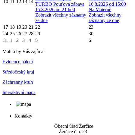
10
11
12
13
14
TURBO
Pouťová zábava
16.8.2026 od 15:00
15.8.2026 od 21 hod
Na Materně
Zobrazit všechny záznamy
Zobrazit všechny
ze dne
záznamy ze dne
17
18
19
20
21
22
23
24
25
26
27
28
29
30
31
1
2
3
4
5
6
Mohlo by Vás zajímat
Evidence pálení
Středočeský kraj
Záchranný kruh
Interaktivní mapa
Kontakty
Obecní úřad Žerčice
Žerčice č.p. 23