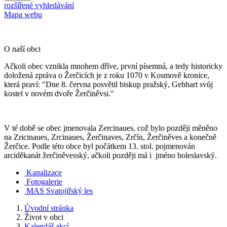
rozšířené vyhledávání
Mapa webu
O naší obci
Ačkoli obec vznikla mnohem dříve, první písemná, a tedy historicky
doložená zpráva o Žerčicích je z roku 1070 v Kosmově kronice,
která praví: "Dne 8. června posvětil biskup pražský, Gebhart svůj
kostel v novém dvoře Žerčiněvsi."
V té době se obec jmenovala Zercinaues, což bylo později měněno
na Zricinaues, Zrcinaues, Žerčinaves, Zrčín, Žerčiněves a konečně
Žerčice. Podle této obce byl počátkem 13. stol. pojmenován
arciděkanát žerčiněvesský, ačkoli později má i jméno boleslavský.
Kanalizace
Fotogalerie
MAS Svatojiřský les
Úvodní stránka
Život v obci
Kalendář akcí