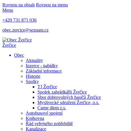
Rovnou na obsah
Rovnou na menu
Menu
+420 731 871 036
obec.zercice@seznam.cz
Žerčice
Obec
Aktuality
Inzerce - nabídky
Základní informace
Historie
Spolky
TJ Žerčice
Spolek zahrádkářů Žerčice
Sbor dobrovolných hasičů Žerčice
Myslivecké sdružení Žerčice, o.s.
Carpe diem z.s.
Autobusové spojení
Knihovna
Řád veřejného pohřebiště
Kanalizace