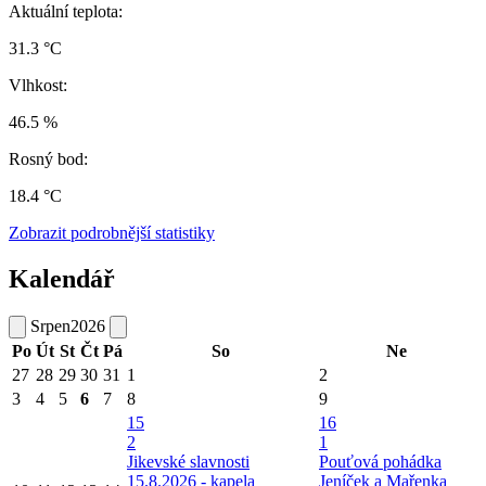
Aktuální teplota:
31.3 °C
Vlhkost:
46.5 %
Rosný bod:
18.4 °C
Zobrazit podrobnější statistiky
Kalendář
Srpen
2026
Po
Út
St
Čt
Pá
So
Ne
27
28
29
30
31
1
2
3
4
5
6
7
8
9
15
16
2
1
Jikevské slavnosti
Pouťová pohádka
15.8.2026 - kapela
Jeníček a Mařenka