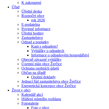
K zakoupení
Úřad
Úřední deska
Rozpočet obce
rok 2026
E-podatelna
Povinné informace
Úřední hodiny
Zastupitelstvo
Odpad a poplatky
Kam s odpadem?
Vyhlášky o odpadech
Informace o odpadovém hospodářství
Obecně závazné vyhlášky
Územní plán obce Žerčice
Ochrana osobních údajů
Občan na úřadě
Osobní doklady
Jednací řád zastupitelstva obce Žerčice
Energetická koncepce obce Žerčice
Život v obci
Kalendář akcí
Hlášení místního rozhlasu
Fotogalerie
Foto z obce