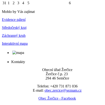
31
1
2
3
4
5
6
Mohlo by Vás zajímat
Evidence pálení
Středočeský kraj
Záchranný kruh
Interaktivní mapa
Kontakty
Obecní úřad Žerčice
Žerčice č.p. 23
294 46 Semčice
Telefon: +420 731 871 036
E-mail:
obec.zercice@seznam.cz
Obec Žerčice - Facebook