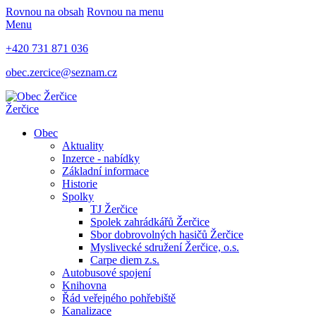
Rovnou na obsah
Rovnou na menu
Menu
+420 731 871 036
obec.zercice@seznam.cz
Žerčice
Obec
Aktuality
Inzerce - nabídky
Základní informace
Historie
Spolky
TJ Žerčice
Spolek zahrádkářů Žerčice
Sbor dobrovolných hasičů Žerčice
Myslivecké sdružení Žerčice, o.s.
Carpe diem z.s.
Autobusové spojení
Knihovna
Řád veřejného pohřebiště
Kanalizace