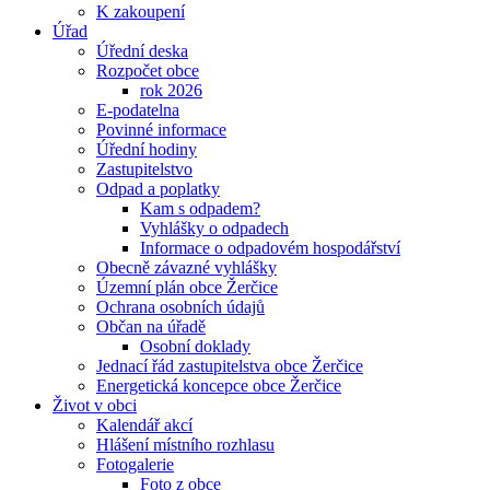
K zakoupení
Úřad
Úřední deska
Rozpočet obce
rok 2026
E-podatelna
Povinné informace
Úřední hodiny
Zastupitelstvo
Odpad a poplatky
Kam s odpadem?
Vyhlášky o odpadech
Informace o odpadovém hospodářství
Obecně závazné vyhlášky
Územní plán obce Žerčice
Ochrana osobních údajů
Občan na úřadě
Osobní doklady
Jednací řád zastupitelstva obce Žerčice
Energetická koncepce obce Žerčice
Život v obci
Kalendář akcí
Hlášení místního rozhlasu
Fotogalerie
Foto z obce