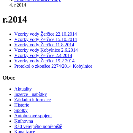
r.2014
r.2014
Vzorky vody Žerčice 22.10.2014
Vzorky vody Žerčice 15.10.2014
Vzorky vody Žerčice 11.8.2014
Vzorky vody Kobylnice 2.6.2014
Vzorky vody Žerčice 2.4.2014
Vzorky vody Žerčice 19.2.2014
Protokol o zkoušce 2274/2014 Kobylnice
Obec
Aktuality
Inzerce - nabídky
Základní informace
Historie
Spolky
Autobusové spojení
Knihovna
Řád veřejného pohřebiště
Kanalizace