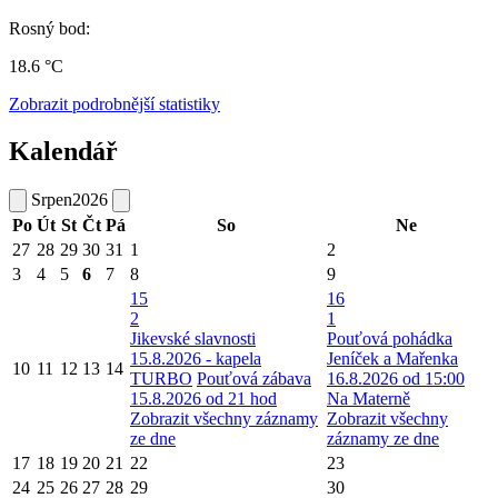
Rosný bod:
18.6 °C
Zobrazit podrobnější statistiky
Kalendář
Srpen
2026
Po
Út
St
Čt
Pá
So
Ne
27
28
29
30
31
1
2
3
4
5
6
7
8
9
15
16
2
1
Jikevské slavnosti
Pouťová pohádka
15.8.2026 - kapela
Jeníček a Mařenka
10
11
12
13
14
TURBO
Pouťová zábava
16.8.2026 od 15:00
15.8.2026 od 21 hod
Na Materně
Zobrazit všechny záznamy
Zobrazit všechny
ze dne
záznamy ze dne
17
18
19
20
21
22
23
24
25
26
27
28
29
30