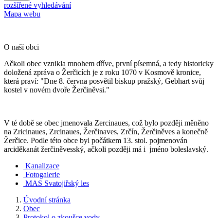
rozšířené vyhledávání
Mapa webu
O naší obci
Ačkoli obec vznikla mnohem dříve, první písemná, a tedy historicky
doložená zpráva o Žerčicích je z roku 1070 v Kosmově kronice,
která praví: "Dne 8. června posvětil biskup pražský, Gebhart svůj
kostel v novém dvoře Žerčiněvsi."
V té době se obec jmenovala Zercinaues, což bylo později měněno
na Zricinaues, Zrcinaues, Žerčinaves, Zrčín, Žerčiněves a konečně
Žerčice. Podle této obce byl počátkem 13. stol. pojmenován
arciděkanát žerčiněvesský, ačkoli později má i jméno boleslavský.
Kanalizace
Fotogalerie
MAS Svatojiřský les
Úvodní stránka
Obec
Protokol o zkoušce vody