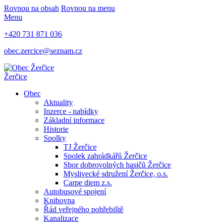
Rovnou na obsah
Rovnou na menu
Menu
+420 731 871 036
obec.zercice@seznam.cz
Žerčice
Obec
Aktuality
Inzerce - nabídky
Základní informace
Historie
Spolky
TJ Žerčice
Spolek zahrádkářů Žerčice
Sbor dobrovolných hasičů Žerčice
Myslivecké sdružení Žerčice, o.s.
Carpe diem z.s.
Autobusové spojení
Knihovna
Řád veřejného pohřebiště
Kanalizace