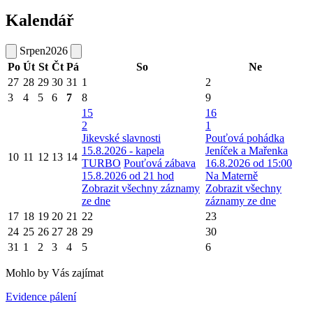
Kalendář
Srpen
2026
Po
Út
St
Čt
Pá
So
Ne
27
28
29
30
31
1
2
3
4
5
6
7
8
9
15
16
2
1
Jikevské slavnosti
Pouťová pohádka
15.8.2026 - kapela
Jeníček a Mařenka
10
11
12
13
14
TURBO
Pouťová zábava
16.8.2026 od 15:00
15.8.2026 od 21 hod
Na Materně
Zobrazit všechny záznamy
Zobrazit všechny
ze dne
záznamy ze dne
17
18
19
20
21
22
23
24
25
26
27
28
29
30
31
1
2
3
4
5
6
Mohlo by Vás zajímat
Evidence pálení