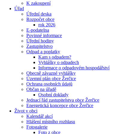
K zakoupení
Úřad
Úřední deska
Rozpočet obce
rok 2026
E-podatelna
Povinné informace
Úřední hodiny
Zastupitelstvo
Odpad a poplatky
Kam s odpadem?
Vyhlášky o odpadech
Informace o odpadovém hospodářství
Obecně závazné vyhlášky
Územní plán obce Žerčice
Ochrana osobních údajů
Občan na úřadě
Osobní doklady
Jednací řád zastupitelstva obce Žerčice
Energetická koncepce obce Žerčice
Život v obci
Kalendář akcí
Hlášení místního rozhlasu
Fotogalerie
Foto z obce