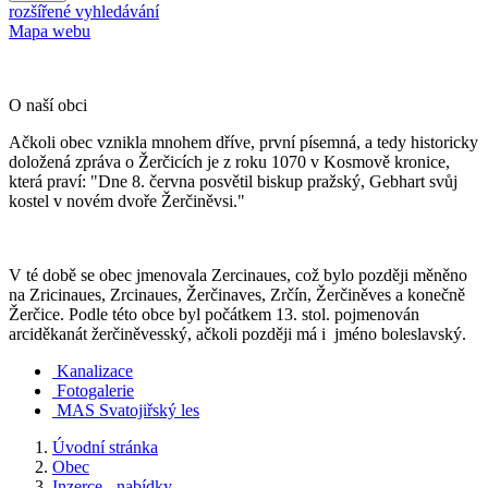
rozšířené vyhledávání
Mapa webu
O naší obci
Ačkoli obec vznikla mnohem dříve, první písemná, a tedy historicky
doložená zpráva o Žerčicích je z roku 1070 v Kosmově kronice,
která praví: "Dne 8. června posvětil biskup pražský, Gebhart svůj
kostel v novém dvoře Žerčiněvsi."
V té době se obec jmenovala Zercinaues, což bylo později měněno
na Zricinaues, Zrcinaues, Žerčinaves, Zrčín, Žerčiněves a konečně
Žerčice. Podle této obce byl počátkem 13. stol. pojmenován
arciděkanát žerčiněvesský, ačkoli později má i jméno boleslavský.
Kanalizace
Fotogalerie
MAS Svatojiřský les
Úvodní stránka
Obec
Inzerce - nabídky