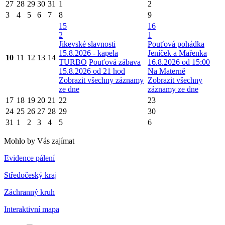
27
28
29
30
31
1
2
3
4
5
6
7
8
9
15
16
2
1
Jikevské slavnosti
Pouťová pohádka
15.8.2026 - kapela
Jeníček a Mařenka
10
11
12
13
14
TURBO
Pouťová zábava
16.8.2026 od 15:00
15.8.2026 od 21 hod
Na Materně
Zobrazit všechny záznamy
Zobrazit všechny
ze dne
záznamy ze dne
17
18
19
20
21
22
23
24
25
26
27
28
29
30
31
1
2
3
4
5
6
Mohlo by Vás zajímat
Evidence pálení
Středočeský kraj
Záchranný kruh
Interaktivní mapa