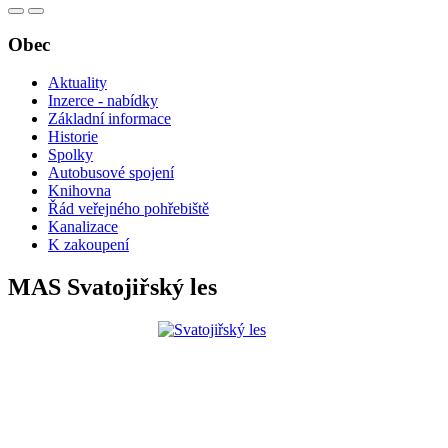
Obec
Aktuality
Inzerce - nabídky
Základní informace
Historie
Spolky
Autobusové spojení
Knihovna
Řád veřejného pohřebiště
Kanalizace
K zakoupení
MAS Svatojiřský les