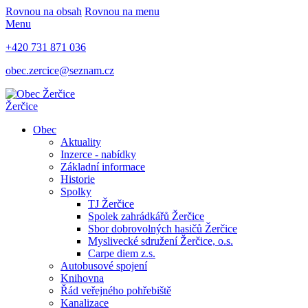
Rovnou na obsah
Rovnou na menu
Menu
+420 731 871 036
obec.zercice@seznam.cz
Žerčice
Obec
Aktuality
Inzerce - nabídky
Základní informace
Historie
Spolky
TJ Žerčice
Spolek zahrádkářů Žerčice
Sbor dobrovolných hasičů Žerčice
Myslivecké sdružení Žerčice, o.s.
Carpe diem z.s.
Autobusové spojení
Knihovna
Řád veřejného pohřebiště
Kanalizace