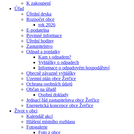
K zakoupení
Úřad
Úřední deska
Rozpočet obce
rok 2026
E-podatelna
Povinné informace
Úřední hodiny
Zastupitelstvo
Odpad a poplatky
Kam s odpadem?
Vyhlášky o odpadech
Informace o odpadovém hospodářství
Obecně závazné vyhlášky
Územní plán obce Žerčice
Ochrana osobních údajů
Občan na úřadě
Osobní doklady
Jednací řád zastupitelstva obce Žerčice
Energetická koncepce obce Žerčice
Život v obci
Kalendář akcí
Hlášení místního rozhlasu
Fotogalerie
Foto z obce