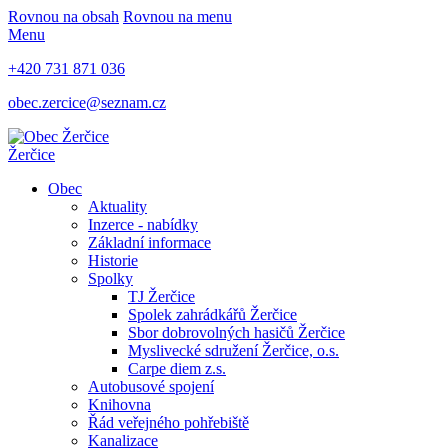
Rovnou na obsah
Rovnou na menu
Menu
+420 731 871 036
obec.zercice@seznam.cz
Žerčice
Obec
Aktuality
Inzerce - nabídky
Základní informace
Historie
Spolky
TJ Žerčice
Spolek zahrádkářů Žerčice
Sbor dobrovolných hasičů Žerčice
Myslivecké sdružení Žerčice, o.s.
Carpe diem z.s.
Autobusové spojení
Knihovna
Řád veřejného pohřebiště
Kanalizace