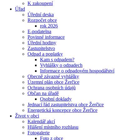
K zakoupení
Úřad
Úřední deska
Rozpočet obce
rok 2026
E-podatelna
Povinné informace
Úřední hodiny
Zastupitelstvo
Odpad a poplatky
Kam s odpadem?
Vyhlášky o odpadech
Informace o odpadovém hospodářství
Obecně závazné vyhlášky
Územní plán obce Žerčice
Ochrana osobních údajů
Občan na úřadě
Osobní doklady
Jednací řád zastupitelstva obce Žerčice
Energetická koncepce obce Žerčice
Život v obci
Kalendář akcí
Hlášení místního rozhlasu
Fotogalerie
Foto z obce