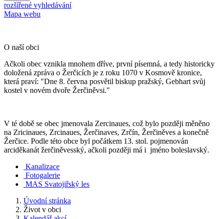
rozšířené vyhledávání
Mapa webu
O naší obci
Ačkoli obec vznikla mnohem dříve, první písemná, a tedy historicky
doložená zpráva o Žerčicích je z roku 1070 v Kosmově kronice,
která praví: "Dne 8. června posvětil biskup pražský, Gebhart svůj
kostel v novém dvoře Žerčiněvsi."
V té době se obec jmenovala Zercinaues, což bylo později měněno
na Zricinaues, Zrcinaues, Žerčinaves, Zrčín, Žerčiněves a konečně
Žerčice. Podle této obce byl počátkem 13. stol. pojmenován
arciděkanát žerčiněvesský, ačkoli později má i jméno boleslavský.
Kanalizace
Fotogalerie
MAS Svatojiřský les
Úvodní stránka
Život v obci
Kalendář akcí