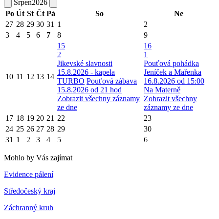
Srpen
2026
Po
Út
St
Čt
Pá
So
Ne
27
28
29
30
31
1
2
3
4
5
6
7
8
9
15
16
2
1
Jikevské slavnosti
Pouťová pohádka
15.8.2026 - kapela
Jeníček a Mařenka
10
11
12
13
14
TURBO
Pouťová zábava
16.8.2026 od 15:00
15.8.2026 od 21 hod
Na Materně
Zobrazit všechny záznamy
Zobrazit všechny
ze dne
záznamy ze dne
17
18
19
20
21
22
23
24
25
26
27
28
29
30
31
1
2
3
4
5
6
Mohlo by Vás zajímat
Evidence pálení
Středočeský kraj
Záchranný kruh