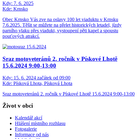
Kdy:
7. 6. 2025
Kde:
Krnsko
Obec Krnsko Vás zve na oslavy 100 let viaduktu v Krnsku
7.6.2025. Těšit se můžete na přelet historických letadel, jízdy
parního vlaku přes viadukt, vystoupení pěti kapel a spoustu
pouťových atrakcí.
Sraz motoveteránů 2. ročník v Pískové Lhotě
15.6.2024 9:00-13:00
Kdy:
15. 6. 2024 začátek od 09:00
Kde:
Písková Lhota, Písková Lhota
Sraz motoveteránů 2. ročník v Pískové Lhotě 15.6.2024 9:00-13:00
Život v obci
Kalendář akcí
Hlášení místního rozhlasu
Fotogalerie
Informace od nás