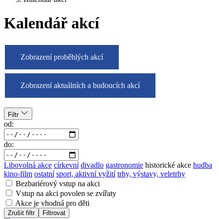
Kalendář akcí
Zobrazení proběhlých akcí
Zobrazení aktuálních a budoucích akcí
Filtr
od:
do:
Libovolná akce
církevní
divadlo
gastronomie
historické akce
hudba
kino-film
ostatní
sport, aktivní vyžití
trhy, výstavy, veletrhy
Bezbariérový vstup na akci
Vstup na akci povolen se zvířaty
Akce je vhodná pro děti
Zrušit filtr
Filtrovat