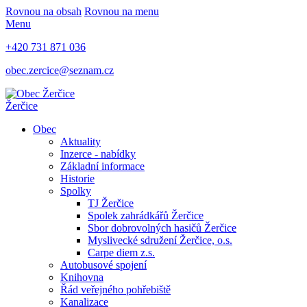
Rovnou na obsah
Rovnou na menu
Menu
+420 731 871 036
obec.zercice@seznam.cz
Žerčice
Obec
Aktuality
Inzerce - nabídky
Základní informace
Historie
Spolky
TJ Žerčice
Spolek zahrádkářů Žerčice
Sbor dobrovolných hasičů Žerčice
Myslivecké sdružení Žerčice, o.s.
Carpe diem z.s.
Autobusové spojení
Knihovna
Řád veřejného pohřebiště
Kanalizace