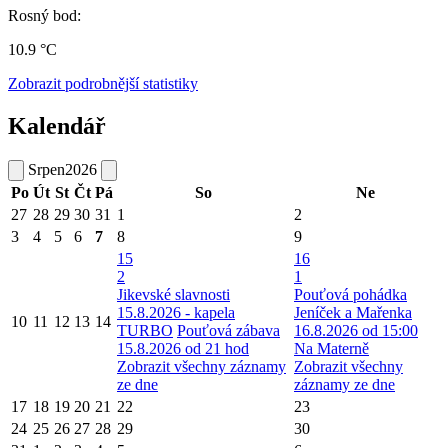
Rosný bod:
10.9 °C
Zobrazit podrobnější statistiky
Kalendář
Srpen
2026
Po
Út
St
Čt
Pá
So
Ne
27
28
29
30
31
1
2
3
4
5
6
7
8
9
15
16
2
1
Jikevské slavnosti
Pouťová pohádka
15.8.2026 - kapela
Jeníček a Mařenka
10
11
12
13
14
TURBO
Pouťová zábava
16.8.2026 od 15:00
15.8.2026 od 21 hod
Na Materně
Zobrazit všechny záznamy
Zobrazit všechny
ze dne
záznamy ze dne
17
18
19
20
21
22
23
24
25
26
27
28
29
30