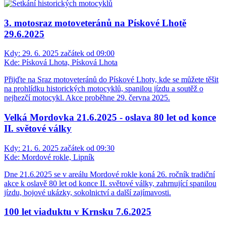
3. motosraz motoveteránů na Pískové Lhotě
29.6.2025
Kdy:
29. 6. 2025 začátek od 09:00
Kde:
Písková Lhota, Písková Lhota
Přijďte na Sraz motoveteránů do Pískové Lhoty, kde se můžete těšit
na prohlídku historických motocyklů, spanilou jízdu a soutěž o
nejhezčí motocykl. Akce proběhne 29. června 2025.
Velká Mordovka 21.6.2025 - oslava 80 let od konce
II. světové války
Kdy:
21. 6. 2025 začátek od 09:30
Kde:
Mordové rokle, Lipník
Dne 21.6.2025 se v areálu Mordové rokle koná 26. ročník tradiční
akce k oslavě 80 let od konce II. světové války, zahrnující spanilou
jízdu, bojové ukázky, sokolnictví a další zajímavosti.
100 let viaduktu v Krnsku 7.6.2025