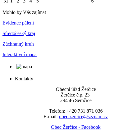
31
1
2
3
4
5
6
Mohlo by Vás zajímat
Evidence pálení
Středočeský kraj
Záchranný kruh
Interaktivní mapa
Kontakty
Obecní úřad Žerčice
Žerčice č.p. 23
294 46 Semčice
Telefon: +420 731 871 036
E-mail:
obec.zercice@seznam.cz
Obec Žerčice - Facebook