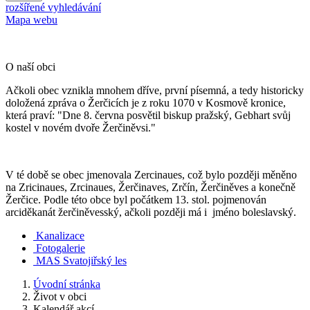
rozšířené vyhledávání
Mapa webu
O naší obci
Ačkoli obec vznikla mnohem dříve, první písemná, a tedy historicky
doložená zpráva o Žerčicích je z roku 1070 v Kosmově kronice,
která praví: "Dne 8. června posvětil biskup pražský, Gebhart svůj
kostel v novém dvoře Žerčiněvsi."
V té době se obec jmenovala Zercinaues, což bylo později měněno
na Zricinaues, Zrcinaues, Žerčinaves, Zrčín, Žerčiněves a konečně
Žerčice. Podle této obce byl počátkem 13. stol. pojmenován
arciděkanát žerčiněvesský, ačkoli později má i jméno boleslavský.
Kanalizace
Fotogalerie
MAS Svatojiřský les
Úvodní stránka
Život v obci
Kalendář akcí