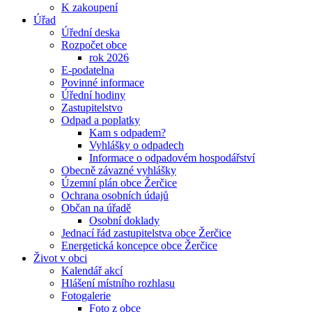
K zakoupení
Úřad
Úřední deska
Rozpočet obce
rok 2026
E-podatelna
Povinné informace
Úřední hodiny
Zastupitelstvo
Odpad a poplatky
Kam s odpadem?
Vyhlášky o odpadech
Informace o odpadovém hospodářství
Obecně závazné vyhlášky
Územní plán obce Žerčice
Ochrana osobních údajů
Občan na úřadě
Osobní doklady
Jednací řád zastupitelstva obce Žerčice
Energetická koncepce obce Žerčice
Život v obci
Kalendář akcí
Hlášení místního rozhlasu
Fotogalerie
Foto z obce