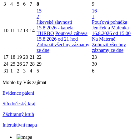
3
4
5
6
7
8
9
15
16
2
1
Jikevské slavnosti
Pouťová pohádka
15.8.2026 - kapela
Jeníček a Mařenka
10
11
12
13
14
TURBO
Pouťová zábava
16.8.2026 od 15:00
15.8.2026 od 21 hod
Na Materně
Zobrazit všechny záznamy
Zobrazit všechny
ze dne
záznamy ze dne
17
18
19
20
21
22
23
24
25
26
27
28
29
30
31
1
2
3
4
5
6
Mohlo by Vás zajímat
Evidence pálení
Středočeský kraj
Záchranný kruh
Interaktivní mapa