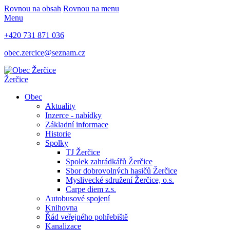
Rovnou na obsah
Rovnou na menu
Menu
+420 731 871 036
obec.zercice@seznam.cz
Žerčice
Obec
Aktuality
Inzerce - nabídky
Základní informace
Historie
Spolky
TJ Žerčice
Spolek zahrádkářů Žerčice
Sbor dobrovolných hasičů Žerčice
Myslivecké sdružení Žerčice, o.s.
Carpe diem z.s.
Autobusové spojení
Knihovna
Řád veřejného pohřebiště
Kanalizace