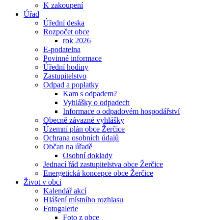
K zakoupení
Úřad
Úřední deska
Rozpočet obce
rok 2026
E-podatelna
Povinné informace
Úřední hodiny
Zastupitelstvo
Odpad a poplatky
Kam s odpadem?
Vyhlášky o odpadech
Informace o odpadovém hospodářství
Obecně závazné vyhlášky
Územní plán obce Žerčice
Ochrana osobních údajů
Občan na úřadě
Osobní doklady
Jednací řád zastupitelstva obce Žerčice
Energetická koncepce obce Žerčice
Život v obci
Kalendář akcí
Hlášení místního rozhlasu
Fotogalerie
Foto z obce