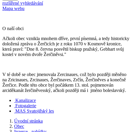
rozšířené vyhledávání
Mapa webu
O naší obci
Ačkoli obec vznikla mnohem dříve, první písemná, a tedy historicky
doložená zpráva o Žerčicích je z roku 1070 v Kosmově kronice,
která praví: "Dne 8. června posvětil biskup pražský, Gebhart svůj
kostel v novém dvoře Žerčiněvsi."
V té době se obec jmenovala Zercinaues, což bylo později měněno
na Zricinaues, Zrcinaues, Žerčinaves, Zrčín, Žerčiněves a konečně
Žerčice. Podle této obce byl počátkem 13. stol. pojmenován
arciděkanát žerčiněvesský, ačkoli později má i jméno boleslavský.
Kanalizace
Fotogalerie
MAS Svatojiřský les
Úvodní stránka
Obec
Inzerce - nabídky